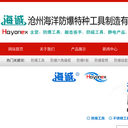
网站首页
关于我们
产品展示
新闻中心
热门关键词：
防爆工具
防爆六角撬棍
防爆F扳
防爆套筒
防爆组套