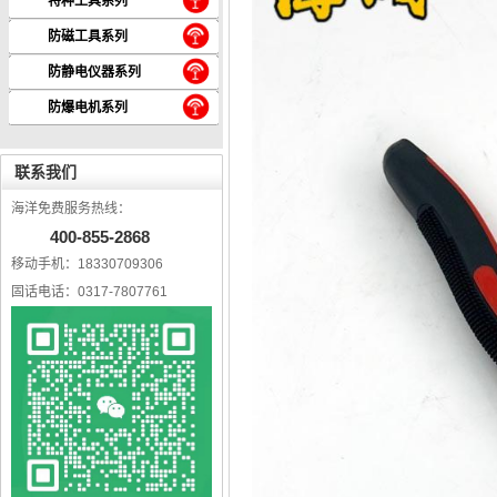
特种工具系列
防磁工具系列
防静电仪器系列
防爆电机系列
联系我们
海洋免费服务热线：
400-855-2868
移动手机：18330709306
固话电话：0317-7807761