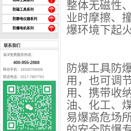
整体无磁性
特种工具系列
防磁工具系列
业时摩擦、
防静电仪器系列
爆环境下起
防爆电机系列
联系我们
海洋免费服务热线：
400-855-2868
防爆工具
防
移动手机：18330709306
用，也可调节
固话电话：0317-7807761
用、携带收
油、化工、
易爆高危场
的安全防爆